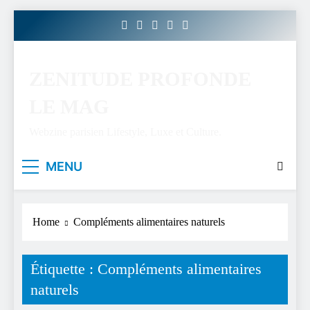
Skip
to
content
ZENITUDE PROFONDE
LE MAG
Webzine parisien Lifestyle, Luxe et Culture.
MENU
Home
Compléments alimentaires naturels
Étiquette :
Compléments alimentaires
naturels