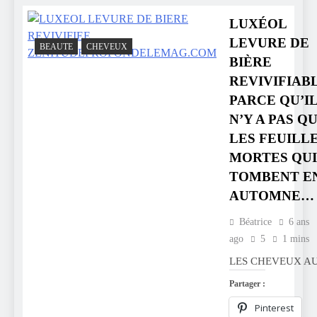
LUXÉOL
LEVURE DE
BEAUTE
CHEVEUX
BIÈRE
REVIVIFIAB
PARCE QU’I
N’Y A PAS Q
LES FEUILL
MORTES QUI
TOMBENT E
AUTOMNE…
Béatrice
6 ans
ago
5
1 mins
LES CHEVEUX AU
Partager :
Pinterest