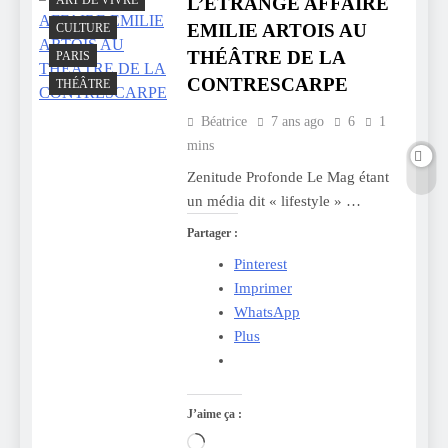
L’ÉTRANGE AFFAIRE
EMILIE ARTOIS AU
CULTURE
THÉÂTRE DE LA
PARIS
CONTRESCARPE
THÉÂTRE
Béatrice
7 ans ago
6
1
mins
Zenitude Profonde Le Mag étant
un média dit « lifestyle » …
Partager :
Pinterest
Imprimer
WhatsApp
Plus
J’aime ça :
Chargement…