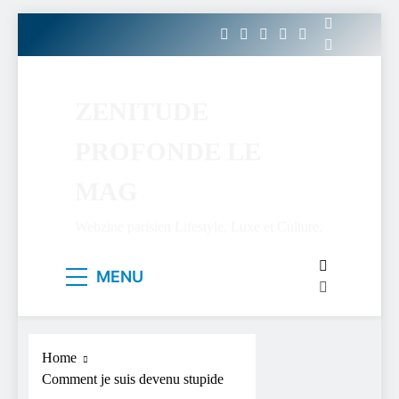
Skip
to
content
ZENITUDE
PROFONDE LE
MAG
Webzine parisien Lifestyle, Luxe et Culture.
MENU
Home
Comment je suis devenu stupide