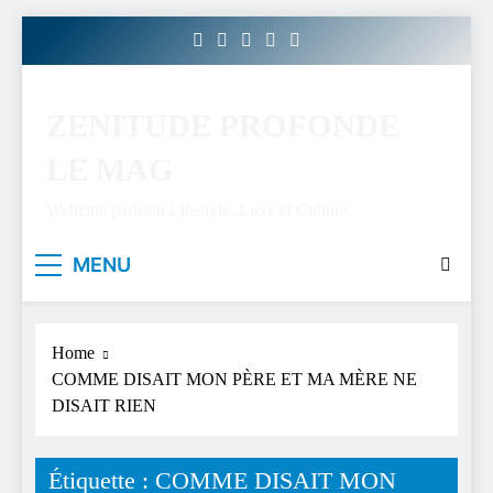
Skip
to
content
ZENITUDE PROFONDE
LE MAG
Webzine parisien Lifestyle, Luxe et Culture.
MENU
Home
COMME DISAIT MON PÈRE ET MA MÈRE NE
DISAIT RIEN
Étiquette :
COMME DISAIT MON