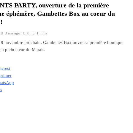
TS PARTY, ouverture de la première
ue éphémère, Gambettes Box au coeur du
!
3 ans ago
0
1 mins
19 novembre prochain, Gambettes Box ouvre sa première boutique
n plein cœur du Marais.
terest
primer
atsApp
us
ment…