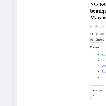
NO PAN
boutiq
Marais
Béatrice
Du 16 au 
éphémère e
Partager :
Pin
Im
Wh
Pl
J’aime ça :
Charge