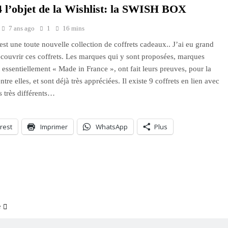
4 l’objet de la Wishlist: la SWISH BOX
7 ans ago
1
16 mins
st une toute nouvelle collection de coffrets cadeaux.. J’ai eu grand
découvrir ces coffrets. Les marques qui y sont proposées, marques
t essentiellement « Made in France », ont fait leurs preuves, pour la
ntre elles, et sont déjà très appréciées. Il existe 9 coffrets en lien avec
s très différents…
rest
Imprimer
WhatsApp
Plus
ment…
e