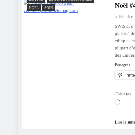
Noël #
NOËL
SOIN
Béatrice
SWISH, c’e
plaisir à 
éthiques e
plupart d’e
des univer
Partager :
Pinte
J’aime ça :
Charge
Lire la suit