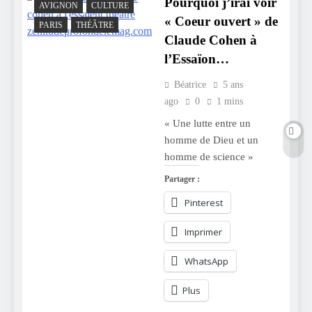
Pourquoi j’irai voir
AVIGNON
CULTURE
« Coeur ouvert » de
PARIS
THÉÂTRE
Claude Cohen à
l’Essaïon…
Béatrice
5 ans
ago
0
1 mins
« Une lutte entre un
homme de Dieu et un
homme de science »
Partager :
Pinterest
Imprimer
WhatsApp
Plus