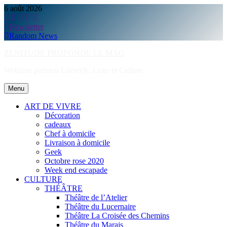
Skip
6 août 2026
to
content
Newsletter
Random News
ZENITUDE PROFONDE LE MAG
Webzine parisien Lifestyle, Luxe et Culture.
Menu
ART DE VIVRE
Décoration
cadeaux
Chef à domicile
Livraison à domicile
Geek
Octobre rose 2020
Week end escapade
CULTURE
THÉÂTRE
Théâtre de l’Atelier
Théâtre du Lucernaire
Théâtre La Croisée des Chemins
Théâtre du Marais