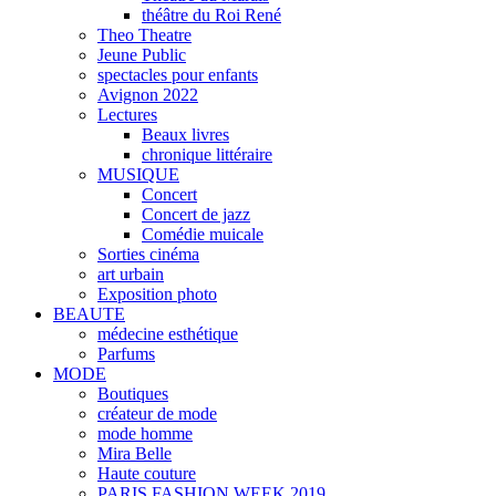
théâtre du Roi René
Theo Theatre
Jeune Public
spectacles pour enfants
Avignon 2022
Lectures
Beaux livres
chronique littéraire
MUSIQUE
Concert
Concert de jazz
Comédie muicale
Sorties cinéma
art urbain
Exposition photo
BEAUTE
médecine esthétique
Parfums
MODE
Boutiques
créateur de mode
mode homme
Mira Belle
Haute couture
PARIS FASHION WEEK 2019