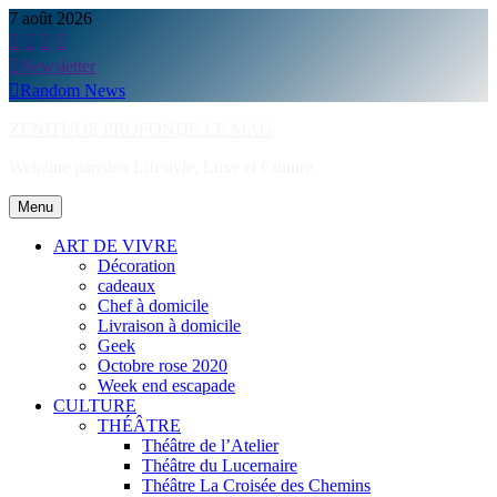
Skip
7 août 2026
to
content
Newsletter
Random News
ZENITUDE PROFONDE LE MAG
Webzine parisien Lifestyle, Luxe et Culture.
Menu
ART DE VIVRE
Décoration
cadeaux
Chef à domicile
Livraison à domicile
Geek
Octobre rose 2020
Week end escapade
CULTURE
THÉÂTRE
Théâtre de l’Atelier
Théâtre du Lucernaire
Théâtre La Croisée des Chemins