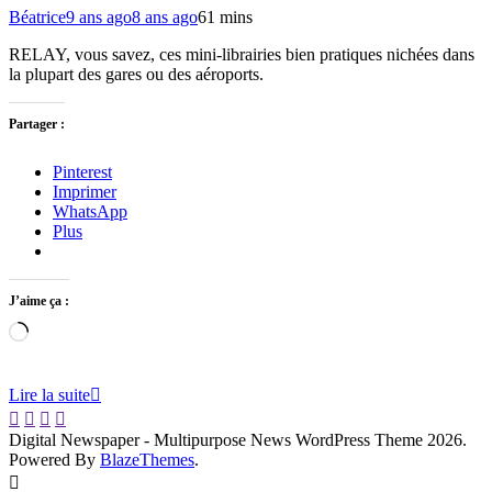
Béatrice
9 ans ago
8 ans ago
6
1 mins
RELAY, vous savez, ces mini-librairies bien pratiques nichées dans
la plupart des gares ou des aéroports.
Partager :
Pinterest
Imprimer
WhatsApp
Plus
J’aime ça :
Chargement…
Lire la suite
Digital Newspaper - Multipurpose News WordPress Theme 2026.
Powered By
BlazeThemes
.