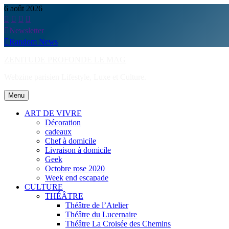
Skip
6 août 2026
to
content
Newsletter
Random News
ZENITUDE PROFONDE LE MAG
Webzine parisien Lifestyle, Luxe et Culture.
Menu
ART DE VIVRE
Décoration
cadeaux
Chef à domicile
Livraison à domicile
Geek
Octobre rose 2020
Week end escapade
CULTURE
THÉÂTRE
Théâtre de l’Atelier
Théâtre du Lucernaire
Théâtre La Croisée des Chemins