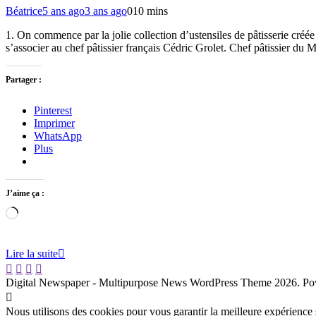
Béatrice
5 ans ago
3 ans ago
0
10 mins
1. On commence par la jolie collection d’ustensiles de pâtisserie créée
s’associer au chef pâtissier français Cédric Grolet. Chef pâtissier du
Partager :
Pinterest
Imprimer
WhatsApp
Plus
J’aime ça :
Chargement…
Lire la suite
Digital Newspaper - Multipurpose News WordPress Theme 2026. P
Nous utilisons des cookies pour vous garantir la meilleure expérience s