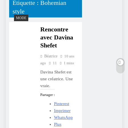
Étiquette :
Bohemian
style
MODE
Rencontre
avec Davina
Shefet
Béatrice
10 ans
ago
11
1 mins
Davina Shefet est
une créatrice. Une
vraie.
Partager :
Pinterest
Imprimer
WhatsApp
Plus