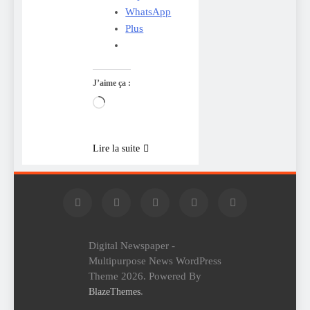
WhatsApp
Plus
J’aime ça :
Chargement…
Lire la suite
Digital Newspaper -
Multipurpose News WordPress
Theme 2026. Powered By
.
BlazeThemes