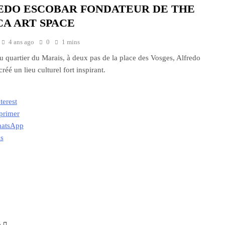
EDO ESCOBAR FONDATEUR DE THE
CA ART SPACE
4 ans ago
0
1 mins
 quartier du Marais, à deux pas de la place des Vosges, Alfredo
réé un lieu culturel fort inspirant.
terest
primer
atsApp
us
ment…
e