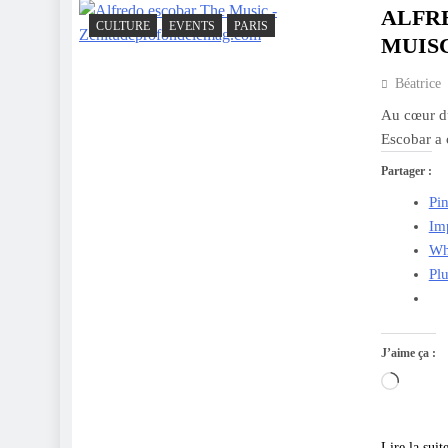
ALFR
CULTURE
EVENTS
PARIS
MUIS
Béatrice
Au cœur du
Escobar a c
Partager :
Pin
Im
Wh
Pl
J’aime ça :
Charge
Lire la suit