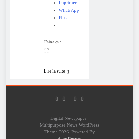
Imprimer
WhatsApp
Plus
J’aime ça :
Chargement…
Lire la suite
Digital Newspaper -
Multipurpose News WordPress
Theme 2026. Powered By
.
BlazeThemes