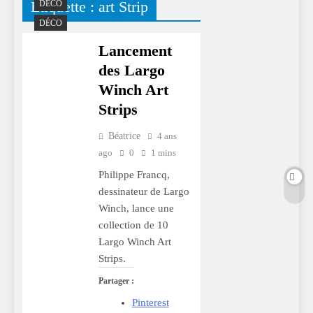
Étiquette :
art Strip
DÉCO
DÉCO
Lancement
des Largo
Winch Art
Strips
Béatrice
4 ans
ago
0
1 mins
Philippe Francq,
dessinateur de Largo
Winch, lance une
collection de 10
Largo Winch Art
Strips.
Partager :
Pinterest