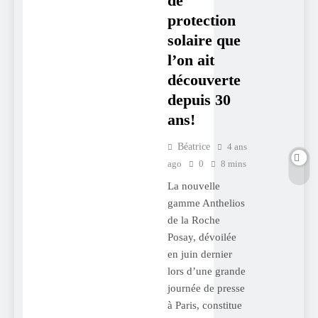
de
protection
solaire que
l’on ait
découverte
depuis 30
ans!
Béatrice
4 ans
ago
0
8 mins
La nouvelle
gamme Anthelios
de la Roche
Posay, dévoilée
en juin dernier
lors d’une grande
journée de presse
à Paris, constitue