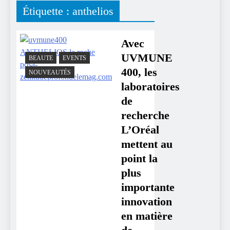
Étiquette :
anthelios
Avec
UVMUNE
BEAUTE
EVENTS
400, les
NOUVEAUTÉS
laboratoires
de
recherche
L’Oréal
mettent au
point la
plus
importante
innovation
en matière