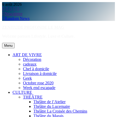
Skip
6 août 2026
to
content
Newsletter
Random News
ZENITUDE PROFONDE LE MAG
Webzine parisien Lifestyle, Luxe et Culture.
Menu
ART DE VIVRE
Décoration
cadeaux
Chef à domicile
Livraison à domicile
Geek
Octobre rose 2020
Week end escapade
CULTURE
THÉÂTRE
Théâtre de l’Atelier
Théâtre du Lucernaire
Théâtre La Croisée des Chemins
Théâtre du Marais