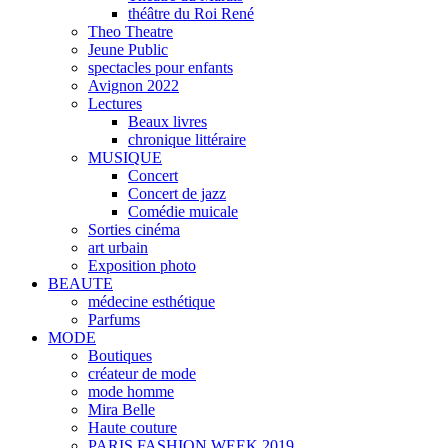
théâtre du Roi René
Theo Theatre
Jeune Public
spectacles pour enfants
Avignon 2022
Lectures
Beaux livres
chronique littéraire
MUSIQUE
Concert
Concert de jazz
Comédie muicale
Sorties cinéma
art urbain
Exposition photo
BEAUTE
médecine esthétique
Parfums
MODE
Boutiques
créateur de mode
mode homme
Mira Belle
Haute couture
PARIS FASHION WEEK 2019