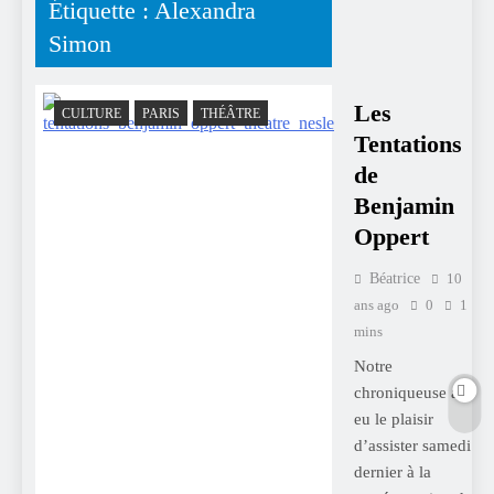
Étiquette :
Alexandra
Simon
Les
CULTURE
PARIS
THÉÂTRE
Tentations
de
Benjamin
Oppert
Béatrice
10
ans ago
0
1
mins
Notre
chroniqueuse a
eu le plaisir
d’assister samedi
dernier à la