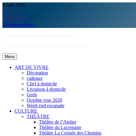
Skip
6 août 2026
to
content
Newsletter
Random News
ZENITUDE PROFONDE LE MAG
Webzine parisien Lifestyle, Luxe et Culture.
Menu
ART DE VIVRE
Décoration
cadeaux
Chef à domicile
Livraison à domicile
Geek
Octobre rose 2020
Week end escapade
CULTURE
THÉÂTRE
Théâtre de l’Atelier
Théâtre du Lucernaire
Théâtre La Croisée des Chemins