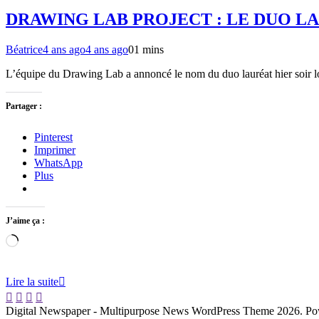
DRAWING LAB PROJECT : LE DUO LA
Béatrice
4 ans ago
4 ans ago
0
1 mins
L’équipe du Drawing Lab a annoncé le nom du duo lauréat hier soir lo
Partager :
Pinterest
Imprimer
WhatsApp
Plus
J’aime ça :
Chargement…
Lire la suite
Digital Newspaper - Multipurpose News WordPress Theme 2026. P